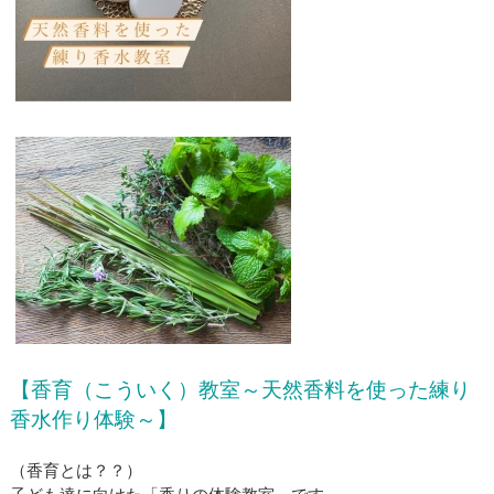
【香育（こういく）教室～天然香料を使った練り
香水作り体験～】
（香育とは？？）