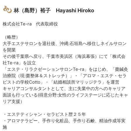
林（島野）裕子 Hayashi Hiroko
株式会社Te-ra 代表取締役
（略歴）
大手エステサロンを退社後、沖縄:石垣島へ移住しネイルサロン
を開業
その後千葉県へ戻り、千葉市美浜区（海浜幕張）にて「株式会
社Te-ra」を設立
「エステ・リラクゼーションサロンTe-ra」をはじめ、「棗鍼灸
治療院（現:棗整体＆ストレッチ）」・「アロマ・エステ・セラ
ピストの学校Cotto」・「結婚相談所マリッジテラ」を運営
キャリアコンサルタントとして、主に失業中の方へのキャリア
面談も行っている(得意分野:女性のライフステージに応じたキャ
リア支援）
・エステティシャン・セラピスト歴２５年
・アロマテラピー、手作り化粧品、手作り石鹸、精油作成等実
施