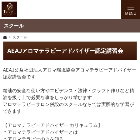
Te-ra（テラ）｜海浜幕張駅から徒歩5分。一流のおもてなしで特別な時間をご提
海浜幕張駅から近いエステ・フェイシャル・アロマ・ブライダルなら千葉市の「Te-
スクール
ホーム
スクール
AEAJアロマテラピーアドバイザー認定講習会
AEAJ公益社団法人アロマ環境協会アロマテラピーアドバイザー
認定講習会です
精油の安全な使い方やエビデンス・法律・クラフト作りなど精
油を扱う上で必要な事をしっかり学びます
アロマテラピーサロン併設のスクールならでは実践的な学習が
できます
【アロマテラピーアドバイザー カリキュラム】
＊アロマテラピーアドバイザーとは
＊アロマテラピーの力を知る