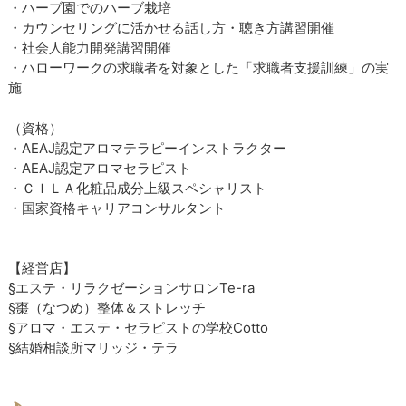
・ハーブ園でのハーブ栽培
・カウンセリングに活かせる話し方・聴き方講習開催
・社会人能力開発講習開催
・ハローワークの求職者を対象とした「求職者支援訓練」の実
施
​（資格）
・AEAJ認定アロマテラピーインストラクター
・AEAJ認定アロマセラピスト
・ＣＩＬＡ化粧品成分上級スペシャリスト
​・国家資格キャリアコンサルタント
【経営店】
§エステ・リラクゼーションサロンTe-ra
§棗（なつめ）整体＆ストレッチ
§アロマ・エステ・セラピストの学校Cotto
§結婚相談所マリッジ・テラ